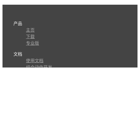
产品
主页
下载
专业版
文档
使用文档
组合动作开发
知识库
版本历史
瓜皮学堂
分享
动作库
子程序
外观
交流
问答讨论区