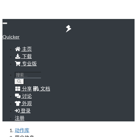
Quicker
主页
下载
专业版
分享
文档
讨论
外观
登录
注册
动作库