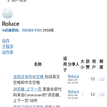
用户信息
Roluce
Ta的推荐码：350383-9101
1910天
动作
子程序
动作单
适
大
获
用
频
名称
用
分享人
小
赞
户
度
于
Roluce
去除文本所有空格
包括英文
72
<10
2021-07-
空格和中文空格
01 15:25
浏览器_上下一页
里面全部代
Roluce
12
<10
码来自Cesaryuan的“浏览器_
2021-06-
15 11:01
上下一页”动作