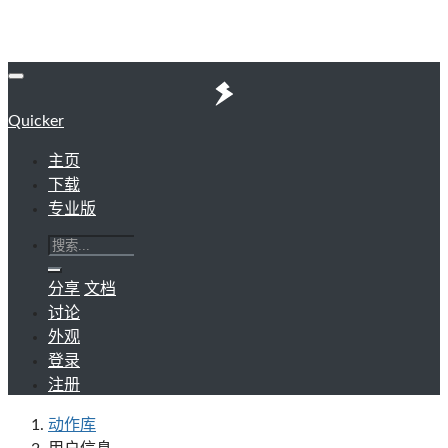
Quicker
主页
下载
专业版
分享
文档
讨论
外观
登录
注册
动作库