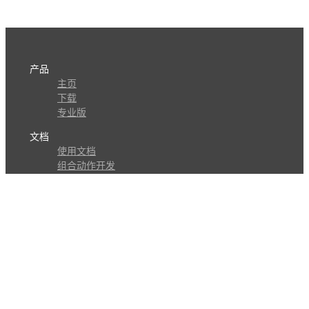
产品
主页
下载
专业版
文档
使用文档
组合动作开发
知识库
版本历史
瓜皮学堂
分享
动作库
子程序
外观
交流