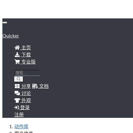
Quicker
主页
下载
专业版
分享
文档
讨论
外观
登录
注册
动作库