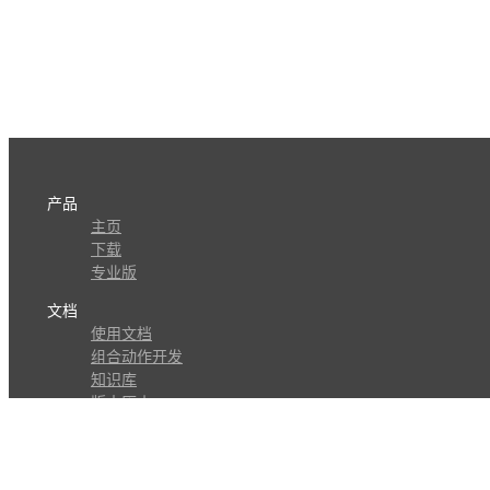
产品
主页
下载
专业版
文档
使用文档
组合动作开发
知识库
版本历史
瓜皮学堂
分享
动作库