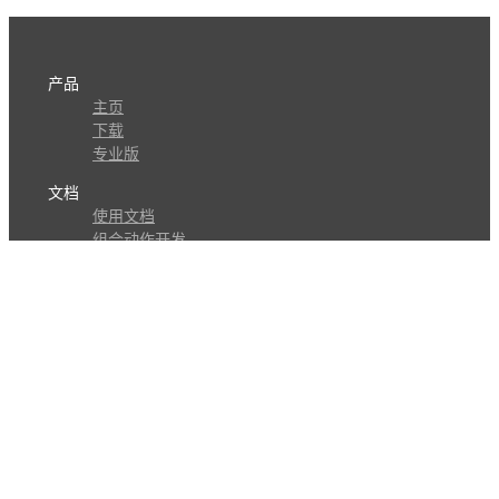
产品
主页
下载
专业版
文档
使用文档
组合动作开发
知识库
版本历史
瓜皮学堂
分享
动作库
子程序
外观
交流
问答讨论区