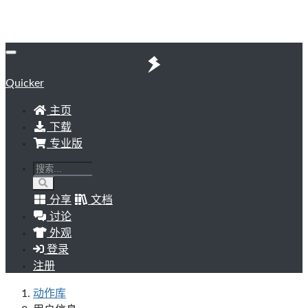
Quicker
主页
下载
专业版
分享
文档
讨论
外观
登录
注册
动作库