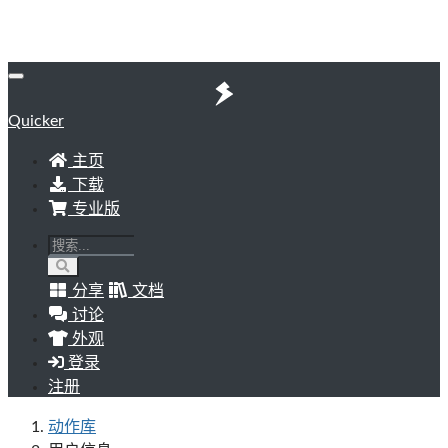
Quicker
主页
下载
专业版
分享
文档
讨论
外观
登录
注册
动作库