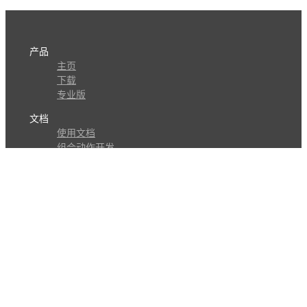
产品
主页
下载
专业版
文档
使用文档
组合动作开发
知识库
版本历史
瓜皮学堂
分享
动作库
子程序
外观
交流
问答讨论区