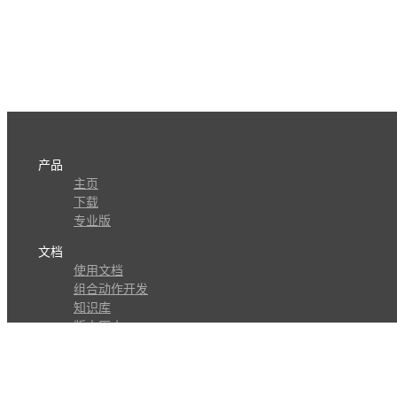
产品
主页
下载
专业版
文档
使用文档
组合动作开发
知识库
版本历史
瓜皮学堂
分享
动作库