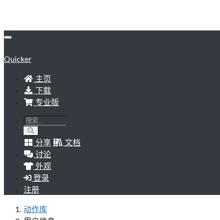
Quicker
主页
下载
专业版
分享
文档
讨论
外观
登录
注册
动作库