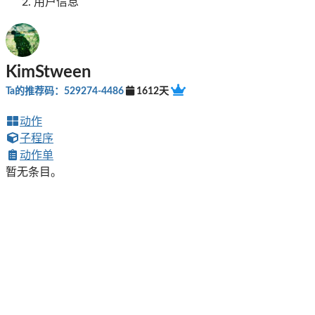
用户信息
KimStween
Ta的推荐码：529274-4486
1612天
动作
子程序
动作单
暂无条目。