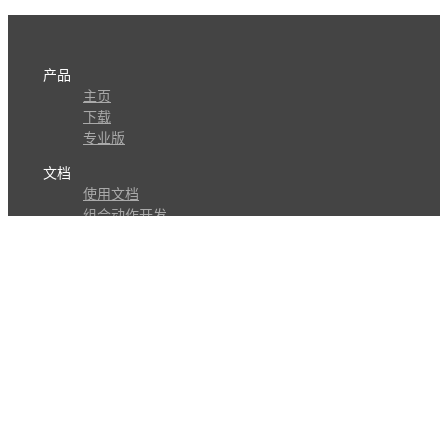
产品
主页
下载
专业版
文档
使用文档
组合动作开发
知识库
版本历史
瓜皮学堂
分享
动作库
子程序
外观
交流
问答讨论区