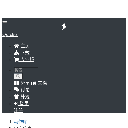
Quicker
主页
下载
专业版
分享
文档
讨论
外观
登录
注册
动作库