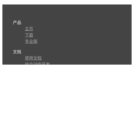
产品
主页
下载
专业版
文档
使用文档
组合动作开发
知识库
版本历史
瓜皮学堂
分享
动作库
子程序
外观
交流
问答讨论区