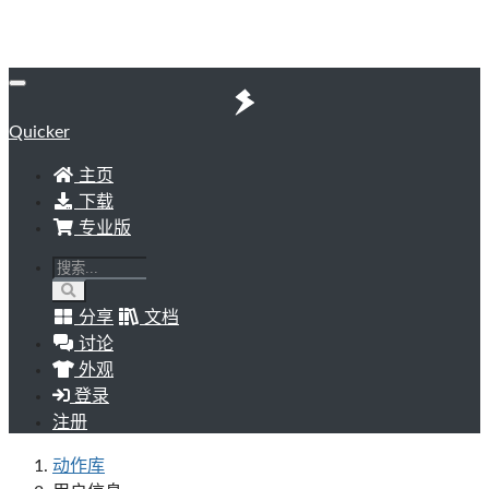
Quicker
主页
下载
专业版
分享
文档
讨论
外观
登录
注册
动作库