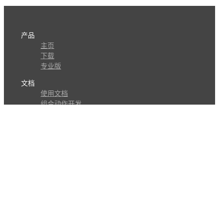
产品
主页
下载
专业版
文档
使用文档
组合动作开发
知识库
版本历史
瓜皮学堂
分享
动作库
子程序
外观
交流
问答讨论区
Github Issues