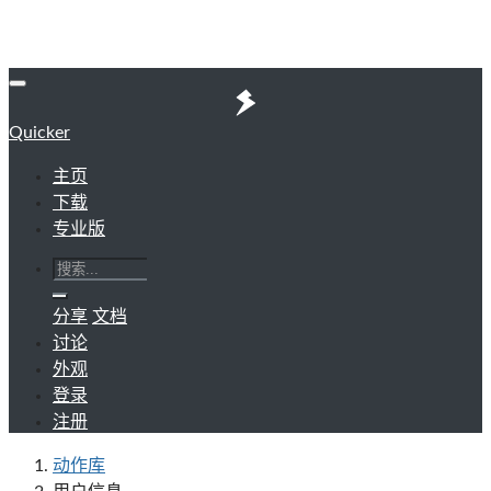
Quicker
主页
下载
专业版
分享
文档
讨论
外观
登录
注册
动作库