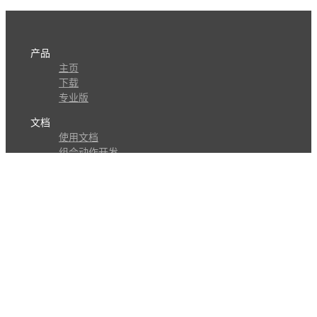
产品
主页
下载
专业版
文档
使用文档
组合动作开发
知识库
版本历史
瓜皮学堂
分享
动作库
子程序
外观
交流
问答讨论区