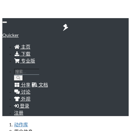
Quicker
主页
下载
专业版
分享
文档
讨论
外观
登录
注册
动作库