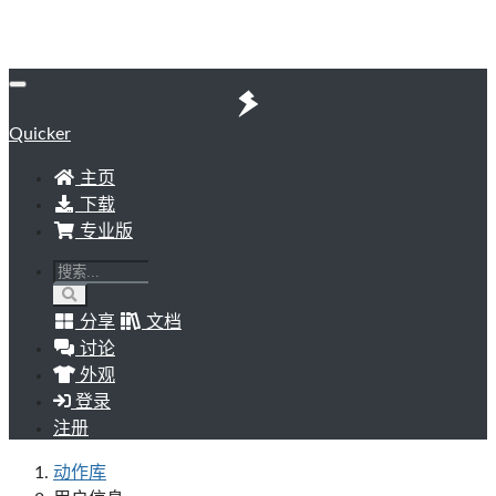
Quicker
主页
下载
专业版
分享
文档
讨论
外观
登录
注册
动作库