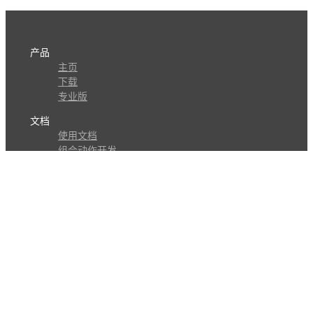
产品
主页
下载
专业版
文档
使用文档
组合动作开发
知识库
版本历史
瓜皮学堂
分享
动作库
子程序
外观
交流
问答讨论区