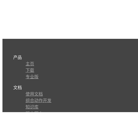
产品
主页
下载
专业版
文档
使用文档
组合动作开发
知识库
版本历史
瓜皮学堂
分享
动作库