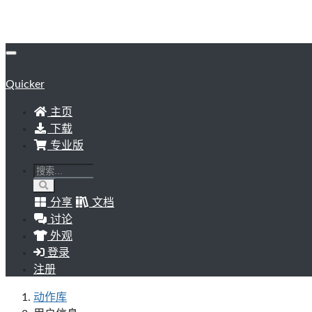
Quicker
主页
下载
专业版
分享
文档
讨论
外观
登录
注册
动作库