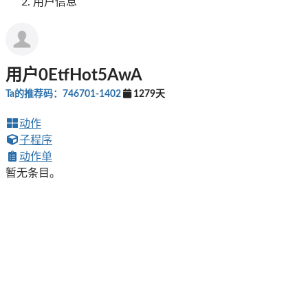
用户信息
用户0EtfHot5AwA
Ta的推荐码：746701-1402
1279天
动作
子程序
动作单
暂无条目。