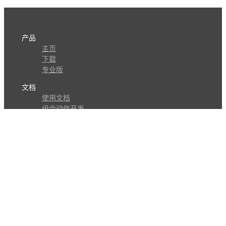
产品
主页
下载
专业版
文档
使用文档
组合动作开发
知识库
版本历史
瓜皮学堂
分享
动作库
子程序
外观
交流
问答讨论区