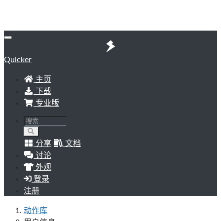
Quicker
主页
下载
专业版
分享
文档
讨论
外观
登录
注册
动作库