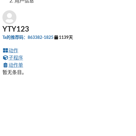
用户信息
YTY123
Ta的推荐码：863382-1825
1139天
动作
子程序
动作单
暂无条目。