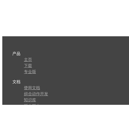
产品
主页
下载
专业版
文档
使用文档
组合动作开发
知识库
版本历史
瓜皮学堂
分享
动作库