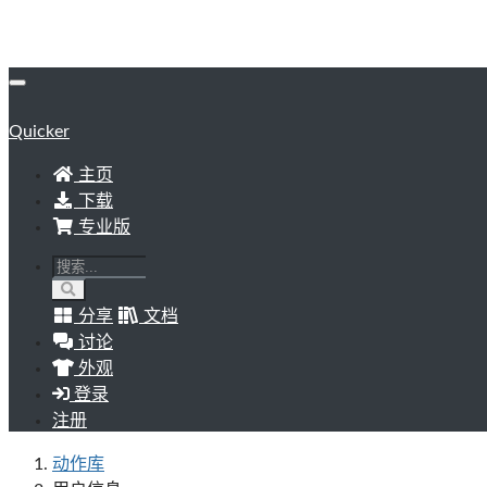
Quicker
主页
下载
专业版
分享
文档
讨论
外观
登录
注册
动作库