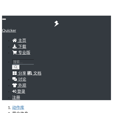
Quicker
主页
下载
专业版
分享
文档
讨论
外观
登录
注册
动作库