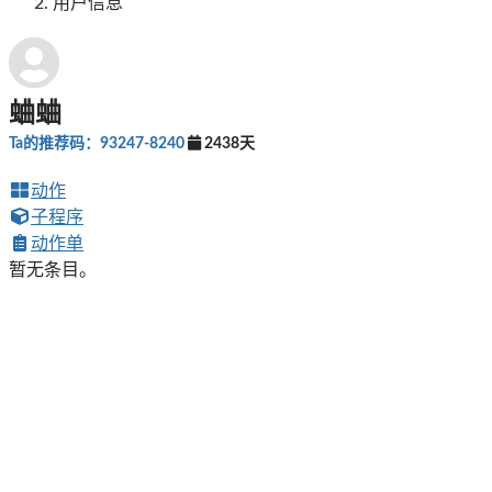
用户信息
蛐蛐
Ta的推荐码：93247-8240
2438天
动作
子程序
动作单
暂无条目。