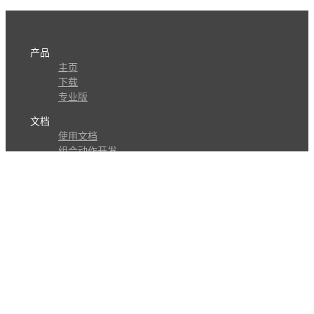
产品
主页
下载
专业版
文档
使用文档
组合动作开发
知识库
版本历史
瓜皮学堂
分享
动作库
子程序
外观
交流
问答讨论区