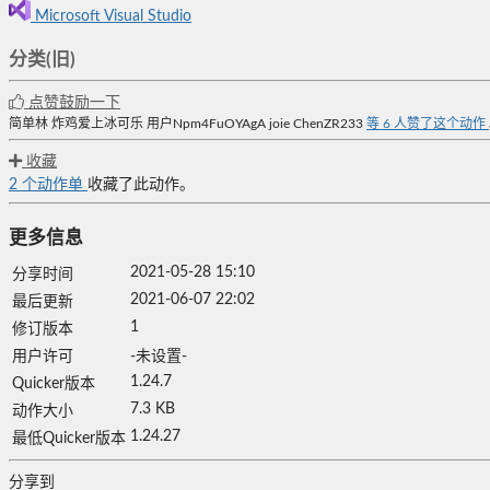
Microsoft Visual Studio
分类(旧)
点赞鼓励一下
简单林
炸鸡爱上冰可乐
用户Npm4FuOYAgA
joie
ChenZR233
等
6
人赞了这个动作
收藏
2
个动作单
收藏了此动作。
更多信息
2021-05-28 15:10
分享时间
2021-06-07 22:02
最后更新
1
修订版本
用户许可
-未设置-
1.24.7
Quicker版本
7.3 KB
动作大小
1.24.27
最低Quicker版本
分享到