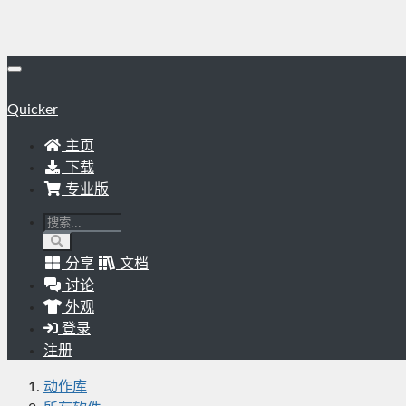
Quicker
主页
下载
专业版
分享
文档
讨论
外观
登录
注册
动作库