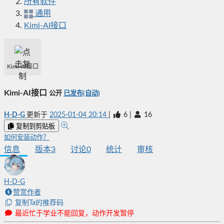
所有软件
通用
Kimi-AI接口
Kimi-AI接口
Kimi-AI接口
公开
已发布(自动)
H-D-G
更新于
2025-01-04 20:14
|
6
|
16
复制到剪贴板
如何安装动作？
信息
版本
3
讨论
0
统计
审核
H-D-G
赞赏作者
复制Ta的推荐码
最近忙于学业不能回复，动作开发暂停