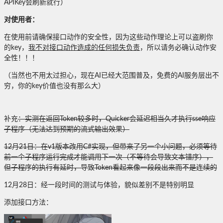
APIKey会刷新就行）
对使用者：
在使用前请确保接口动作的安全性，因为这些动作理论上可以盗刷你
的key，
我不对接口动作造成的任何损失负责
，所以请务必确认动作安
全性！！！
（当然也不用太过担心，现在AI已经大范围普及，免费的AI服务层出不
穷，你的key价值也没有那么大）
补充
：实测在返回Token较多时，Quicker会延迟相当久才执行sse响应
子程序（无法达到预期的流式输出效果）
12月21日：在v1版本改用C#实现，但带来了另一个小问题，必须等待
前一个子程序运行完成才能调用下一次（不等待会导致文本错序），
但子程序的执行有延时，导致Token看起来像一段段出来而不是连续的
12月28日：经一段时间的测试与体验，貌似差别不是特别明显
添加接口方法：