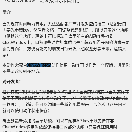
「ChatWindow自定义接口示例动作」
简介
因为现在时间精力有限，无法适配各厂商开发对应的接口（适配接口
需要先申请key，然后看文档，再调整代码测试），所以开发这个功能
（借助这个功能，理论上可以把动作库里所有的AI动作移植到
ChatWindow上，因为那些动作的本质也是：获取配置→网络请求→更
新到界面），方便有能力的朋友自行开发（也欢迎分享出来，造福大
家）
本动作需配合
ChatWindow
动作使用，动作可以作为一个模版，通常你
不需要改特别多地方。
对开发者：
推荐在编写时不要把“获取参数”中输出的内容保存为状态（因为这样在
使用不同key时就要安装多个动作了，这些参数请交由ChatWindow统
一管理），当然，你可以添加一些新的配置项来丰富体验（这些内容
就可以使用动作状态保存）
考虑到最新添加的菜单功能，可以在缓存APIKey用以支持在非
ChatWindow调用时依然保持接口的部分功能（只要保证调用时