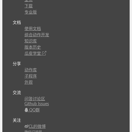
下载
专业版
文档
使用文档
组合动作开发
知识库
版本历史
瓜皮学堂
分享
动作库
子程序
外观
交流
问答讨论区
Github Issues
QQ群
关注
CL的微博