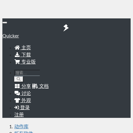
Quicker
主页
下载
专业版
分享
文档
讨论
外观
登录
注册
动作库