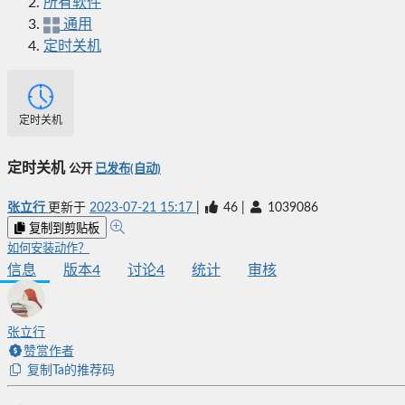
所有软件
通用
定时关机
定时关机
定时关机
公开
已发布(自动)
张立行
更新于
2023-07-21 15:17
|
46
|
1039086
复制到剪贴板
如何安装动作？
信息
版本
4
讨论
4
统计
审核
张立行
赞赏作者
复制Ta的推荐码