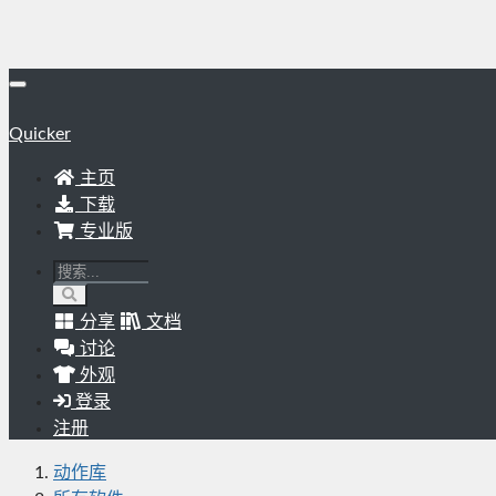
Quicker
主页
下载
专业版
分享
文档
讨论
外观
登录
注册
动作库