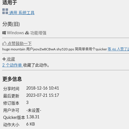
适用于
通用
系统工具
分类(旧)
Windows
功能增强
点赞鼓励一下
huge mountain
用户jxovZw8CBwA
shy520
pps
简简单单用个quicker
等
46
人赞了
收藏
2
个动作单
收藏了此动作。
更多信息
2018-12-16 10:41
分享时间
2023-07-21 15:17
最后更新
3
修订版本
用户许可
-未设置-
1.38.31
Quicker版本
6 KB
动作大小