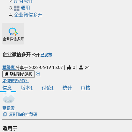
所有软件
通用
企业微信多开
企业微信多开
企业微信多开
公开
已发布
葉绿素
分享于
2022-06-19 15:07
|
0
|
24
复制到剪贴板
如何安装动作？
信息
版本
1
讨论
1
统计
审核
葉绿素
复制Ta的推荐码
适用于