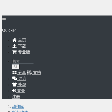
Quicker
主页
下载
专业版
分享
文档
讨论
外观
登录
注册
动作库