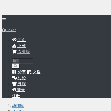
Quicker
主页
下载
专业版
分享
文档
讨论
外观
登录
注册
动作库