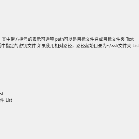
port:]path 其中带方括号的表示可选项 path可以是目标文件名或目标文件夹
Text
配置中指定的密钥文件 如果使用相对路径，路径起始目录为~/.ssh文件夹
List
st
文件
List