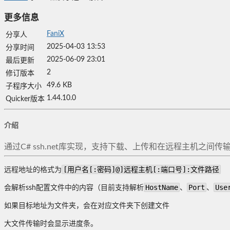
更多信息
FaniX
分享人
2025-04-03 13:53
分享时间
2025-06-09 23:01
最后更新
2
修订版本
49.6 KB
子程序大小
1.44.10.0
Quicker版本
介绍
通过C# ssh.net库实现，支持下载、上传和在远程主机之间传
[用户名[:密码]@]远程主机[:端口号]:文件路径
远程地址的格式为
HostName
Port
Use
会解析ssh配置文件中的内容（目前支持解析
、
、
如果目标地址为文件夹，会在对应文件夹下创建文件
大文件传输时会显示进度条。