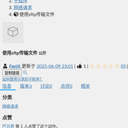
子程序
网络请求
使用sftp传输文件
使用sftp传输文件
公开
FaniX
更新于
2025-06-09 23:01
|
1
|
(0)
|
复制链接
如何使用分享的子程序？
信息
版本
3
讨论
0
点评
0
相关
分类
网络请求
点赞
巴贝奇
等
1
人点赞了这个动作。