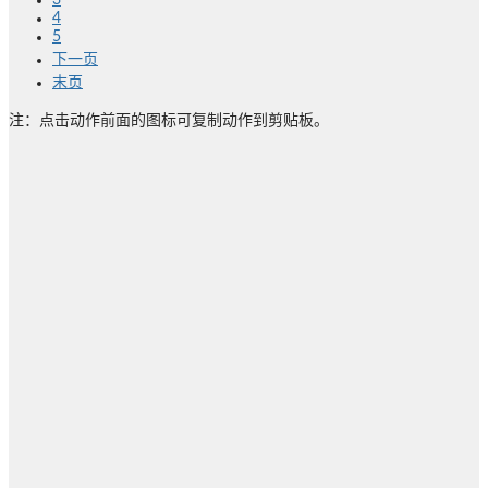
3
4
5
下一页
末页
注：点击动作前面的图标可复制动作到剪贴板。