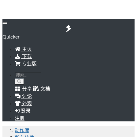
Quicker
主页
下载
专业版
分享
文档
讨论
外观
登录
注册
动作库