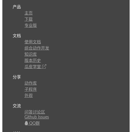
产品
主页
下载
专业版
文档
使用文档
组合动作开发
知识库
版本历史
瓜皮学堂
分享
动作库
子程序
外观
交流
问答讨论区
Github Issues
QQ群