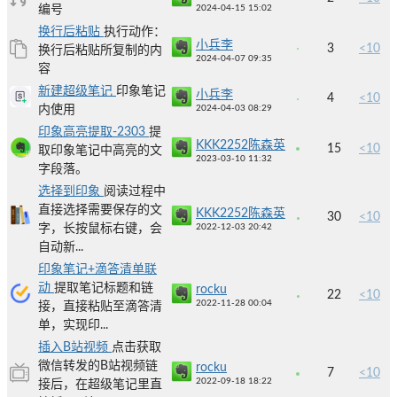
编号
2024-04-15 15:02
换行后粘贴
执行动作：
小兵李
3
<10
换行后粘贴所复制的内
2024-04-07 09:35
容
新建超级笔记
印象笔记
小兵李
4
<10
内使用
2024-04-03 08:29
印象高亮提取-2303
提
KKK2252陈森英
15
<10
取印象笔记中高亮的文
2023-03-10 11:32
字段落。
选择到印象
阅读过程中
直接选择需要保存的文
KKK2252陈森英
30
<10
字，长按鼠标右键，会
2022-12-03 20:42
自动新...
印象笔记+滴答清单联
动
提取笔记标题和链
rocku
22
<10
2022-11-28 00:04
接，直接粘贴至滴答清
单，实现印...
插入B站视频
点击获取
微信转发的B站视频链
rocku
7
<10
2022-09-18 18:22
接后，在超级笔记里直