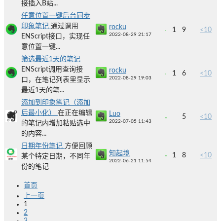
接插入B站...
任意位置一键后台同步
印象笔记
通过调用
rocku
1
9
<10
2022-08-29 21:17
ENScript接口，实现任
意位置一键...
筛选最近1天的笔记
ENScript调用查询接
rocku
1
6
<10
2022-08-29 19:03
口，在笔记列表里显示
最近1天的笔...
添加到印象笔记（添加
后最小化）
在正在编辑
Luo
5
<10
2022-07-05 11:43
的笔记内增加粘贴选中
的内容...
日期年份笔记
方便回顾
知起境
1
8
<10
某个特定日期，不同年
2022-06-21 11:54
份的笔记
首页
上一页
1
2