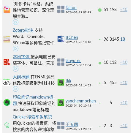
“知识卡片”网络，系统
Taitun
51
198
<10
性地管理知识、深化理
2026-01-29 09:49
解并激...
Zotero批注
支持
Word、Onenote、
ttChen
96
3145
18
2025-11-23 10:18
SiYuan等多种笔记软件
本地字体
搜索电脑已安
lanyu_er
10
112
<10
装字体；可备注、置顶
2025-10-08 12:04
大纲标题
在ENML源码
tkk
5
455
<10
修改标题级别为H1-H6
2025-09-02 14:53
印象笔记markdown标
yanchenmochen
6
<10
题
快速获取印象笔记的
2025-04-10 10:48
markdown笔记标题
Quicker搜索印象笔记
用Quicker的搜索框，将
王五四
2
3
<10
搜索的内容传递到印象
2025-02-21 20:51