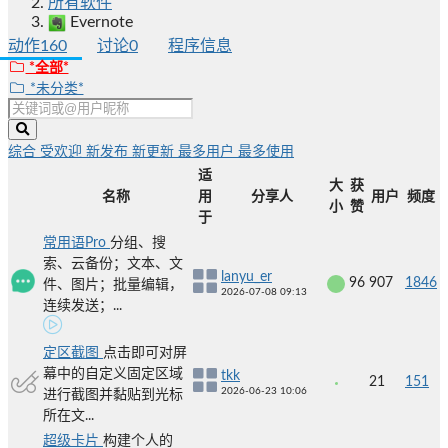
所有软件
Evernote
动作
160
讨论
0
程序信息
*全部*
*未分类*
综合
受欢迎
新发布
新更新
最多用户
最多使用
适
大
获
名称
用
分享人
用户
频度
小
赞
于
常用语Pro
分组、搜
索、云备份；文本、文
lanyu_er
96
907
1846
件、图片；批量编辑，
2026-07-08 09:13
连续发送；...
定区截图
点击即可对屏
幕中的自定义固定区域
tkk
21
151
2026-06-23 10:06
进行截图并黏贴到光标
所在文...
超级卡片
构建个人的