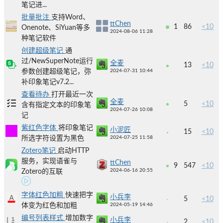
笔记进...
批量批注
支持Word、
ttChen
1
86
<10
Onenote、SiYuan等多
2024-08-06 11:28
种笔记软件
创建超级笔记
通
过/NewSuperNote运行
全麦
13
<10
参数创建超级笔记，弥
2024-07-31 10:44
补印象笔记v7.2...
查看待办
打开最近一次
全麦
5
<10
含有指定文本的印象笔
2024-07-26 10:08
记
紫红色字体
将印象笔记
小泥匠
15
<10
所选字符设置为黑色
2024-07-25 11:58
Zotero笔记
启动HTTP
服务，实现语雀与
ttChen
9
547
<10
2024-06-16 20:55
Zotero的互联
字体红色加粗
快速把字
小兵李
5
<10
体变为红色和加粗
2024-05-19 14:46
编号列表样式
增加数字
小兵李
2
<10