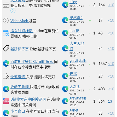
快速搜索
选择内容，打开新标
bliey
3
164
<10
签页搜索，类似超级拖拽
2021-07-22
18:36
果然君2
17
<10
VideoMark
视签
2021-07-08
16:30
hua花
插入时间标记
notion在当前位
1
48
<10
2021-07-08
置插入时间/日期
09:33
人生天地
34
<10
间
新建标签页
Edge新建标签页
2021-07-01
10:45
gravityfalls
百度知乎微信B站同时搜索
同
9
1367
<10
2021-07-01
时在各个搜索引擎中搜索
09:43
姜祁
29
<10
快递查询
头条搜索快递更好
2021-06-16
19:07
大新彡
收藏夹管理
快速打开edge收藏
2
408
<10
2021-06-12
夹管理页面
01:38
gravityfalls
B站搜索选中的关键词
在B站搜
1
364
13
2021-06-09
索选中的关键词
17:25
ganet
小号窗口
在小号窗口打开当前
38
<10
2021-05-22