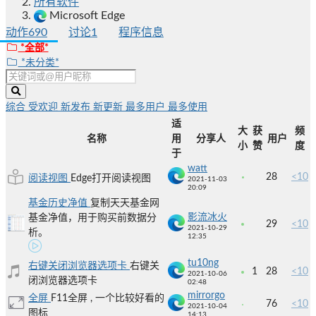
所有软件
Microsoft Edge
动作
690
讨论
1
程序信息
*全部*
*未分类*
综合
受欢迎
新发布
新更新
最多用户
最多使用
适
大
获
频
名称
用
分享人
用户
小
赞
度
于
watt
28
<10
阅读视图
Edge打开阅读视图
2021-11-03
20:09
基金历史净值
复制天天基金网
影流冰火
基金净值，用于购买前数据分
29
<10
2021-10-29
析。
12:35
tu10ng
右键关闭浏览器选项卡
右键关
1
28
<10
2021-10-06
闭浏览器选项卡
02:48
mirrorgo
全屏
F11全屏 , 一个比较好看的
76
<10
2021-10-04
图标
14:13