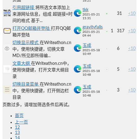
页面
16:21
引用超链接
将所选文本添加上
tkk
31
<10
来源网址信息，组成 超链接+时
2021-05-21
15:31
间的格式 基于...
gravityfalls
打开QQ邮箱并登陆
打开QQ邮
1
317
<10
2021-05-21
箱并登陆
09:44
切换显示模式
在Writeathon.cn
玉成
6
<10
中，使用快捷键，切换文章
2021-05-18
10:49
MD/所见即所得编...
文章大纲
在Writeathon.cn中，
玉成
5
<10
使用快捷键，打开文章大纲目
2021-05-18
10:48
录
切换目录菜单
在Writeathon.cn
玉成
3
<10
中，使用快捷键，打开侧边栏
2021-05-18
10:48
目录
页数过多，请增加筛选条件后再试。
首页
上一页
12
13
14