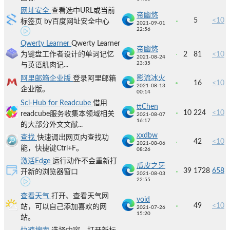
网址安全
查看选中URL或当前
帝幽悠
5
<10
标签页 by百度网址安全中心
2021-09-01
22:56
Qwerty Learner
Qwerty Learner
帝幽悠
为键盘工作者设计的单词记忆
2
81
<10
2021-08-24
23:35
与英语肌肉记...
影流冰火
阿里邮箱企业版
登录阿里邮箱
16
<10
2021-08-13
企业版。
00:14
Sci-Hub for Readcube
借用
ttChen
10
224
<10
readcube服务收集本领域相关
2021-08-07
16:17
的大部分外文文献...
xxdbw
查找
快速调出网页内查找功
42
<10
2021-08-06
能，快捷键Ctrl+F。
08:26
激活Edge
运行动作不会重新打
瓜皮之牙
39
1728
658
开新的浏览器窗口
2021-08-03
22:55
查看天气
打开、查看天气网
void
49
<10
站，可以自己添加喜欢的网
2021-07-26
15:20
站。