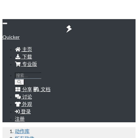
Quicker
主页
下载
专业版
分享
文档
讨论
外观
登录
注册
动作库