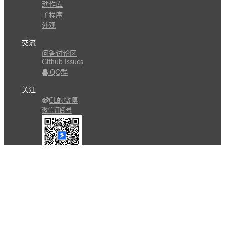
动作库
子程序
外观
交流
问答讨论区
Github Issues
QQ群
关注
CL的微博
微信订阅号
条款
隐私政策
报告不良信息
Copyright © 北京立迩合讯科技有限公司
•
京ICP备
09022189号-8
•
京公网安备 11010502053266号