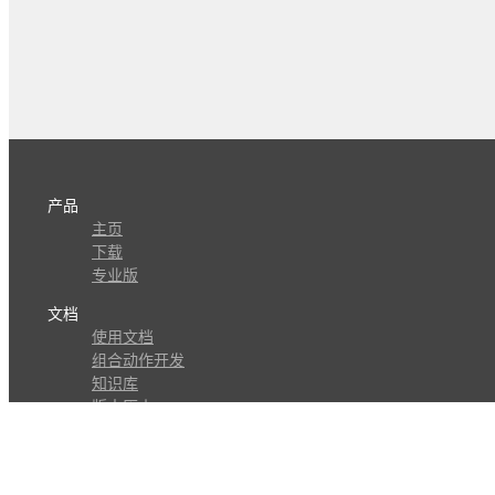
产品
主页
下载
专业版
文档
使用文档
组合动作开发
知识库
版本历史
瓜皮学堂
分享
动作库