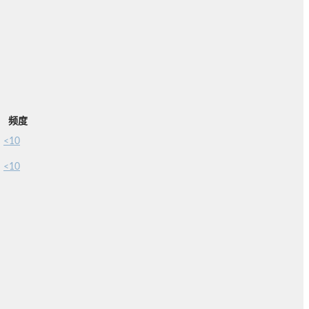
频度
<10
<10