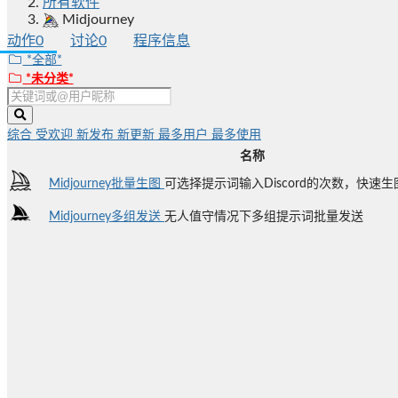
所有软件
Midjourney
动作
0
讨论
0
程序信息
*全部*
*未分类*
综合
受欢迎
新发布
新更新
最多用户
最多使用
名称
Midjourney批量生图
可选择提示词输入Discord的次数，快速
Midjourney多组发送
无人值守情况下多组提示词批量发送