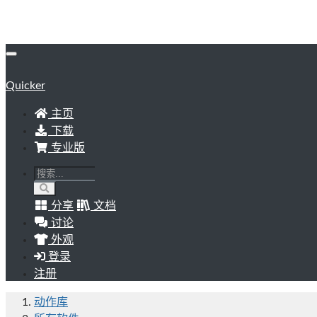
Quicker
主页
下载
专业版
分享
文档
讨论
外观
登录
注册
动作库