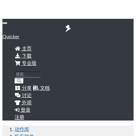
Quicker
主页
下载
专业版
分享
文档
讨论
外观
登录
注册
动作库