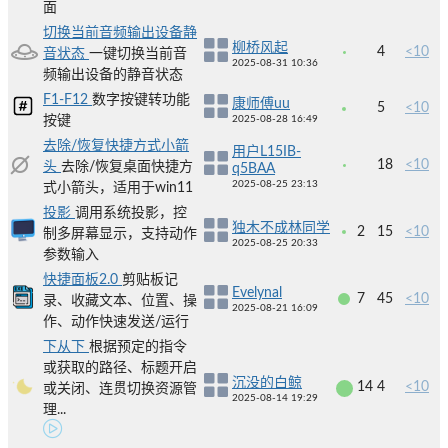
面
切换当前音频输出设备静
柳桥风起
4
<10
音状态
一键切换当前音
2025-08-31 10:36
频输出设备的静音状态
F1-F12
数字按键转功能
康师傅uu
5
<10
按键
2025-08-28 16:49
去除/恢复快捷方式小箭
用户L15IB-
18
<10
头
去除/恢复桌面快捷方
q5BAA
2025-08-25 23:13
式小箭头，适用于win11
投影
调用系统投影，控
独木不成林同学
2
15
<10
制多屏幕显示，支持动作
2025-08-25 20:33
参数输入
快捷面板2.0
剪贴板记
Evelynal
7
45
<10
录、收藏文本、位置、操
2025-08-21 16:09
作、动作快速发送/运行
下从下
根据预定的指令
或获取的路径、标题开启
沉没的白鲸
14
4
<10
或关闭、连贯切换资源管
2025-08-14 19:29
理...