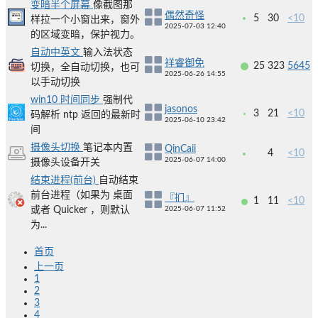
变暗半个屏幕
像截图那
偶然奇怪
5
30
<10
样拉一个小窗出来，窗外
2025-07-03 12:40
的区域变暗，保护视力。
自动中英文
输入法状态
祥睿御免
25
323
5645
切换，全自动切换，也可
2025-06-26 14:55
以手动切换
win10 时间同步
强制代
jasonos
3
21
<10
码解析 ntp 返回的最新时
2025-06-10 23:42
间
摄像头切换
笔记本内置
QinCaii
4
<10
2025-06-07 14:00
摄像头设备开关
结束进程(前台)
自动结束
前台进程（如果为 桌面
『扪』
1
11
<10
或者 Quicker ，则默认
2025-06-07 11:52
为...
首页
上一页
1
2
3
4