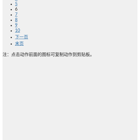
5
6
7
8
9
10
下一页
末页
注：点击动作前面的图标可复制动作到剪贴板。