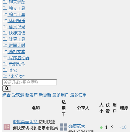
聊天辅助
独立工具
综合工具
休闲娱乐
信息记录
快捷短语
计算工具
时间计时
随机文本
程序启动器
示例动作
其它
*未分类*
综合
受欢迎
新发布
新更新
最多用户
最多使用
适
大
获
用
名称
用
分享人
频度
小
赞
户
于
虚拟桌面切换
使用快捷
da蘑菇大
1
9
<10
键快速切换到指定虚拟桌
2025-09-03 19:48