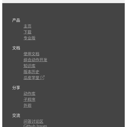
产品
主页
下载
专业版
文档
使用文档
组合动作开发
知识库
版本历史
瓜皮学堂
分享
动作库
子程序
外观
交流
问答讨论区
Github Issues