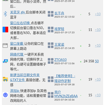
窗口后，开始小法师，然
2025-07-25 09:14
后...
关蓝牙 gly
后台脚本关闭
长于舟
5
<10
蓝牙
2025-07-22 15:02
窗口左右切换
点击循环
切换前台窗口靠左%50，
戏梦轻
11
<10
或者靠右%50，基本适应
2025-07-19 17:23
大部...
窗口发癫
让你的窗口在
王家诺
3
<10
屏幕上跳动
2025-07-15 14:35
网络代理
一键开关系统
网络代理，切换科学上
ZTOA10
24
358
50
2025-07-07 11:06
网，右键可设置翻墙梯子
等代...
新建当前日期文件夹
【推荐使用】-
19
<10
&TXT文件
直接创建，无
接动作定制
感
2025-07-07 09:18
添加ip
快速添加ip 及其他
用户
15
<10
网络功能，适和需要经常
MVN2hZEgBAA
2025-07-04 10:36
改网段的人