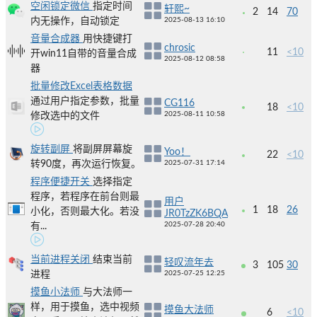
空闲锁定微信
指定时间
轩熙~
2
14
70
内无操作，自动锁定
2025-08-13 16:10
音量合成器
用快捷键打
chrosic
11
<10
开win11自带的音量合成
2025-08-12 08:58
器
批量修改Excel表格数据
通过用户指定参数，批量
CG116
18
<10
2025-08-11 10:58
修改选中的文件
旋转副屏
将副屏屏幕旋
Yoo！
22
<10
转90度，再次运行恢复。
2025-07-31 17:14
程序便捷开关
选择指定
程序，若程序在前台则最
用户
1
18
26
小化，否则最大化。若没
JR0TzZK6BQA
2025-07-28 20:40
有...
当前进程关闭
结束当前
轻叹流年去
3
105
30
进程
2025-07-25 12:25
摸鱼小法师
与大法师一
样，用于摸鱼，选中视频
摸鱼大法师
6
<10