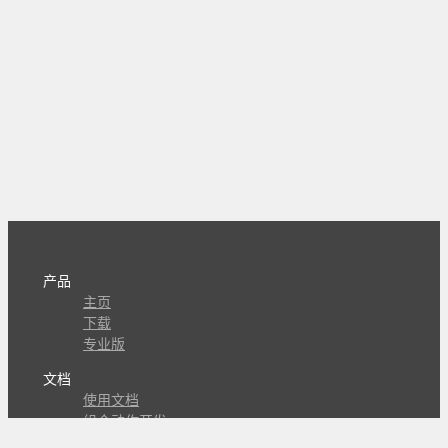
产品
主页
下载
专业版
文档
使用文档
组合动作开发
知识库