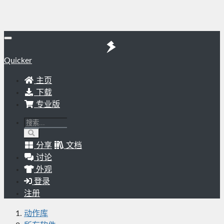
Quicker
主页
下载
专业版
分享
文档
讨论
外观
登录
注册
动作库