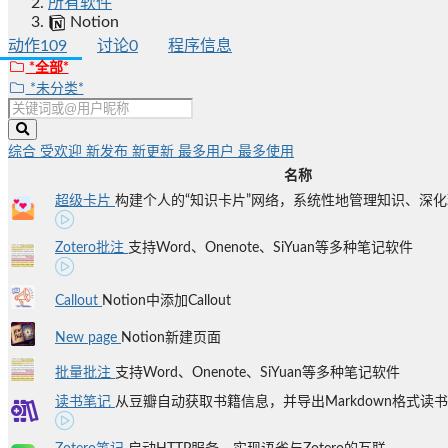
所有软件
Notion
动作
109
讨论
0
程序信息
*全部*
*未分类*
综合
受欢迎
新发布
新更新
最多用户
最多使用
名称
超级卡片
构建个人的“知识卡片”网络，系统性地管理知识、深化理
Zotero批注
支持Word、Onenote、SiYuan等多种笔记软件
Callout
Notion中添加Callout
New page
Notion新建页面
批量批注
支持Word、Onenote、SiYuan等多种笔记软件
读书笔记
从豆瓣自动获取书籍信息，并导出Markdown格式读书笔