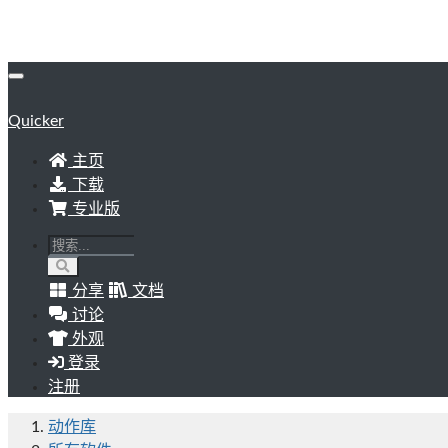
Quicker
主页
下载
专业版
分享
文档
讨论
外观
登录
注册
动作库