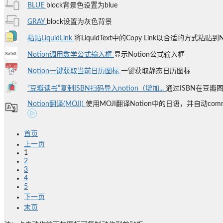
BLUE
block背景色设置为blue
GRAY
block设置为灰色背景
粘贴LiquidLink
将LiquidText中的Copy Link以合适的方式粘贴到N
Notion调用数学公式输入框
显示Notion公式输入框
Notion一键获取当前日历图标
一键获取静态日历图标
“豆瓣读书”复制ISBN扫码导入notion（增加...
通过ISBN在豆瓣图
Notion翻译(MOJI)
使用MOJI翻译Notion中的日语，并自动comm
首页
上一页
1
2
3
4
5
下一页
末页