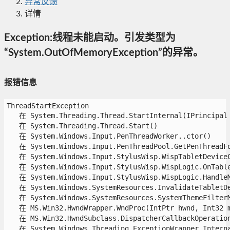
异常反馈
详情
Exception:线程未能启动。引发类型为
“System.OutOfMemoryException”的异常。
报错信息
ThreadStartException

   在 System.Threading.Thread.StartInternal(IPrincipal p
   在 System.Threading.Thread.Start()

   在 System.Windows.Input.PenThreadWorker..ctor()

   在 System.Windows.Input.PenThreadPool.GetPenThreadFor
   在 System.Windows.Input.StylusWisp.WispTabletDeviceC
   在 System.Windows.Input.StylusWisp.WispLogic.OnTablet
   在 System.Windows.Input.StylusWisp.WispLogic.HandleM
   在 System.Windows.SystemResources.InvalidateTabletDev
   在 System.Windows.SystemResources.SystemThemeFilterM
   在 MS.Win32.HwndWrapper.WndProc(IntPtr hwnd, Int32 ms
   在 MS.Win32.HwndSubclass.DispatcherCallbackOperation(
   在 System.Windows.Threading.ExceptionWrapper.Interna