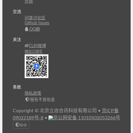
外观
交流
问答讨论区
Github Issues
QQ群
关注
CL的微博
微信订阅号
条款
隐私政策
报告不良信息
Copyright © 北京立迩合讯科技有限公司
•
京ICP备
09022189号-8
•
京公网安备 11010502053266号
自动