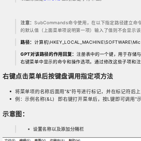
注意：
SubCommands命令使用，在以下指定路径建立命
的默认值（上面菜单项说明第一项）输入了值则不会显示该设
路径：
计算机\HKEY_LOCAL_MACHINE\SOFTWARE\Microsof
GPT对该路径的作用回复：
注册表中的一个键，用于存储与 W
右键菜单中显示的命令和操作选项。通过修改这些子项和注
右键点击菜单后按键盘调用指定项方法
将菜单项的名称后面用"&"符号进行标记，并在标记符后
例：示例名称(&L) 即右键打开菜单后，按L键即可调用"
示意图：
设置名称以及添加分隔栏