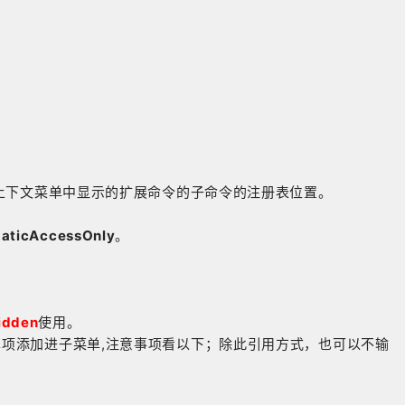
上下文菜单中显示的扩展命令的子命令的注册表位置。
aticAccessOnly
。
idden
使用。
单独将菜单项添加进子菜单,注意事项看以下；除此引用方式，也可以不输