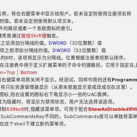
名称，将在右键菜单中显示给用户。若未设定则使用注册项名称
的值。若未设定则使用默认项文本。
件的路径或者一个系统图标的索引。
通常是通过
按住Shift键
触发。
项之后添加分隔线的值。
DWORD
（32位整数）值
项之前添加分隔线的值。
DWORD
（32位整数）值
制的8时，该项将显示为分隔线。位置根据注册表项默认排序。
在注册表中用于定义扩展菜单的子命令的键路径。它用于指定在
on=Top | Bottom
在，则右键菜单项将关闭不显示。经测试，同样作用的还有
Programm
项将只在资源管理器显示（从原本就能显示变成改成仅在这里）。
图标,则在设置的图标右下角显示小一些的UAC盾牌。
置为隐藏时，将显示为禁用状态，用户无法选择该选项。
进制
639bc8
时,隐藏该菜单项。可用于配合
ShowAsDisabledIfH
edSubCommandsKey不同的，SubCommands是可以
在这个shell下建立新的菜单项。