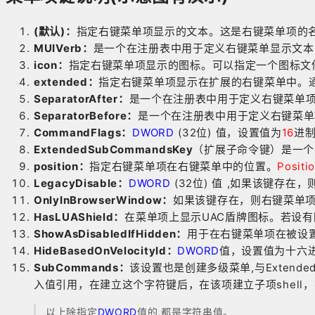
(默认)：
指定右键菜单项显示的文本。这是右键菜单项的
MUIVerb：
是一个在注册表中用于定义右键菜单显示文本
icon：
指定右键菜单项显示的图标。可以指定一个图标文
extended：
指定右键菜单项显示在扩展的右键菜单中。
SeparatorAfter：
是一个在注册表中用于定义右键菜单
SeparatorBefore：
是一个在注册表中用于定义右键菜单
CommandFlags：
DWORD
(32位) 值，设置值为
16
进
ExtendedSubCommandsKey
（扩展子命令键）是一个
position：
指定右键菜单项在右键菜单中的位置。
Positi
LegacyDisable：
DWORD
(32位) 值 ,如果该键存
OnlyInBrowserWindow：
如果该键存在，则右键菜单
HasLUAShield：
在菜单项上显示UAC盾牌图标。若设有
ShowAsDisabledIfHidden：
用于在右键菜单项在被设
HideBasedOnVelocityId：
DWORD
值，设置值为十六
SubCommands：
该设置也是创建多级菜单,与Extend
入值引用，在建立这个字符键后，在该项建立子项shell，
以上除指定
DWORD
值的,都是字符串值。