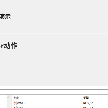
作演示
r动作