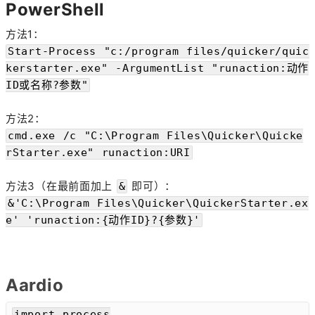
PowerShell
方法1：
Start-Process "c:/program files/quicker/quic
kerstarter.exe" -ArgumentList "runaction:动作
ID或名称?参数"
方法2：
cmd.exe /c "C:\Program Files\Quicker\Quicke
rStarter.exe" runaction:URI
方法3（在最前面加上
即可）：
&
&'C:\Program Files\Quicker\QuickerStarter.ex
e' 'runaction:{动作ID}?{参数}'
Aardio
import process
