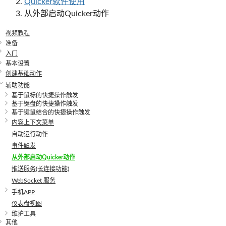
Quicker软件使用
从外部启动Quicker动作
视频教程
准备
入门
基本设置
创建基础动作
辅助功能
基于鼠标的快捷操作触发
基于键盘的快捷操作触发
基于键鼠结合的快捷操作触发
内容上下文菜单
自动运行动作
事件触发
从外部启动Quicker动作
推送服务(长连接功能)
WebSocket 服务
手机APP
仪表盘视图
维护工具
其他