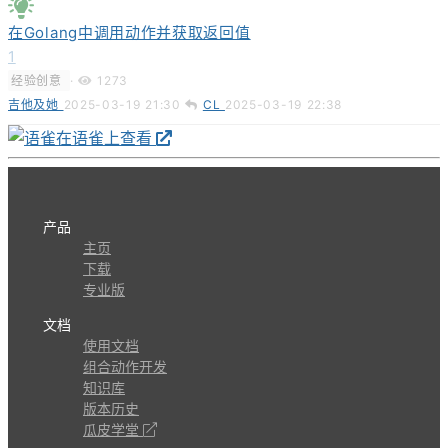
在Golang中调用动作并获取返回值
1
经验创意
·
1273
吉他及她
2025-03-19 21:30
CL
2025-03-19 22:38
在语雀上查看
产品
主页
下载
专业版
文档
使用文档
组合动作开发
知识库
版本历史
瓜皮学堂