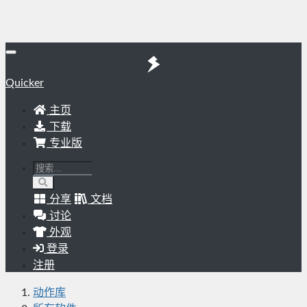
Quicker
主页
下载
专业版
分享
文档
讨论
外观
登录
注册
动作库