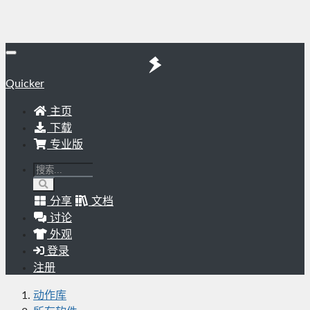
Quicker
主页
下载
专业版
分享
文档
讨论
外观
登录
注册
动作库