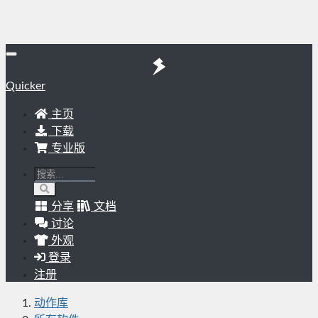
Quicker
主页
下载
专业版
分享
文档
讨论
外观
登录
注册
动作库