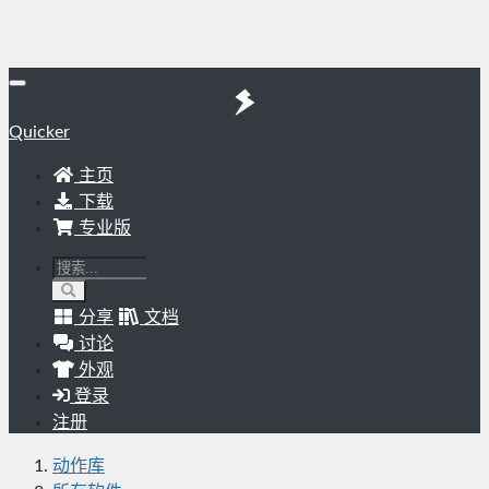
Quicker
主页
下载
专业版
分享
文档
讨论
外观
登录
注册
动作库