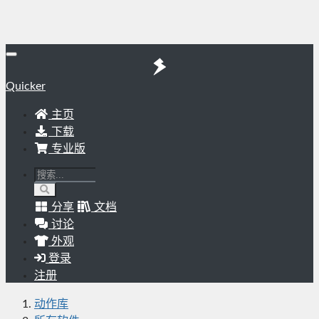
Quicker
主页
下载
专业版
分享
文档
讨论
外观
登录
注册
动作库