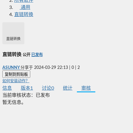
所有软件
通用
直链转换
直链转换
直链转换
公开
已发布
ASUNNY
分享于
2024-03-29 22:13
|
0
|
2
复制到剪贴板
如何安装动作？
信息
版本
1
讨论
0
统计
审核
当前审核状态：
已发布
暂无信息。