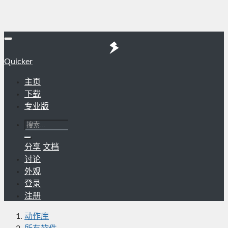
Quicker
主页
下载
专业版
分享
文档
讨论
外观
登录
注册
动作库