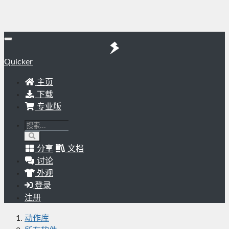
Quicker
主页
下载
专业版
分享
文档
讨论
外观
登录
注册
动作库