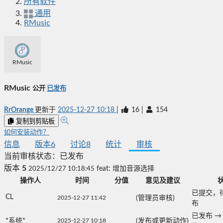
所有软件
通用
RMusic
RMusic
RMusic
公开
已发布
RrOrange
更新于
2025-12-27 10:18
|
16
|
154
复制到剪贴板
如何安装动作？
信息
版本
6
讨论
8
统计
审核
当前审核状态：
已发布
版本
5
2025/12/27 10:18:45
feat: 增加音源选择
操作人
时间
分值
意见及建议
已提交，
CL
2025-12-27 11:42
(管理员审核)
布
已发布
→
*系统*
2025-12-27 10:18
(发布或更新动作)