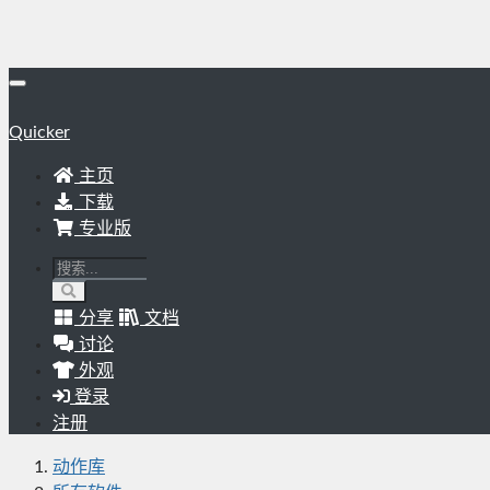
Quicker
主页
下载
专业版
分享
文档
讨论
外观
登录
注册
动作库