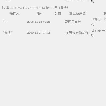
核
版本
4
2025/12/24 14:18:43
feat: 接口复活！
操作人
时间
分值
意见及建议
已提交，
CL
2025-12-25 08:21
管理员审核
布
已发布
→
*系统*
2025-12-24 14:18
(发布或更新动作)
核