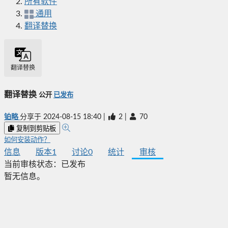
所有软件
通用
翻译替换
翻译替换
翻译替换
公开
已发布
铂略
分享于
2024-08-15 18:40
|
2
|
70
复制到剪贴板
如何安装动作？
信息
版本
1
讨论
0
统计
审核
当前审核状态：
已发布
暂无信息。