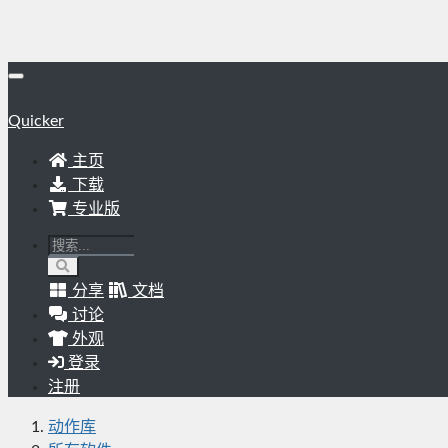
Quicker
主页
下载
专业版
分享
文档
讨论
外观
登录
注册
动作库