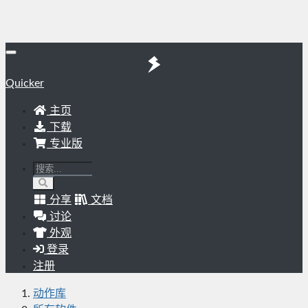
Quicker
主页
下载
专业版
分享
文档
讨论
外观
登录
注册
动作库