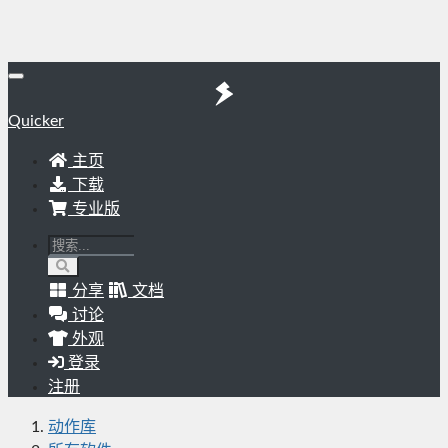
Quicker
主页
下载
专业版
分享
文档
讨论
外观
登录
注册
动作库