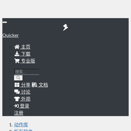
Quicker
主页
下载
专业版
分享
文档
讨论
外观
登录
注册
动作库