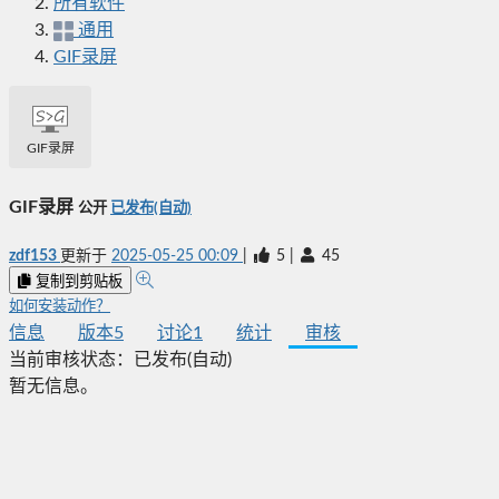
所有软件
通用
GIF录屏
GIF录屏
GIF录屏
公开
已发布(自动)
zdf153
更新于
2025-05-25 00:09
|
5
|
45
复制到剪贴板
如何安装动作？
信息
版本
5
讨论
1
统计
审核
当前审核状态：
已发布(自动)
暂无信息。