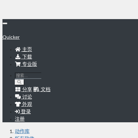
Quicker
主页
下载
专业版
分享
文档
讨论
外观
登录
注册
动作库