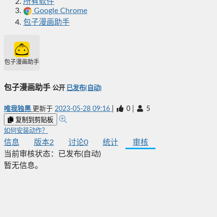
所有软件
Google Chrome
包子漫画助手
包子漫画助手
包子漫画助手
公开
已发布(自动)
唯我独黑
更新于
2023-05-28 09:16
|
0
|
5
复制到剪贴板
如何安装动作？
信息
版本
2
讨论
0
统计
审核
当前审核状态：
已发布(自动)
暂无信息。