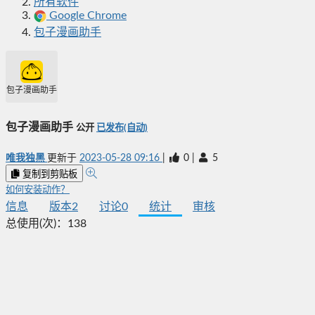
所有软件
Google Chrome
包子漫画助手
包子漫画助手
包子漫画助手
公开
已发布(自动)
唯我独黑
更新于
2023-05-28 09:16
|
0
|
5
复制到剪贴板
如何安装动作？
信息
版本
2
讨论
0
统计
审核
总使用(次)：
138