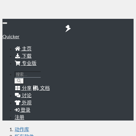
Quicker
主页
下载
专业版
分享
文档
讨论
外观
登录
注册
动作库