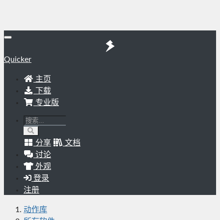
Quicker
主页
下载
专业版
分享
文档
讨论
外观
登录
注册
动作库