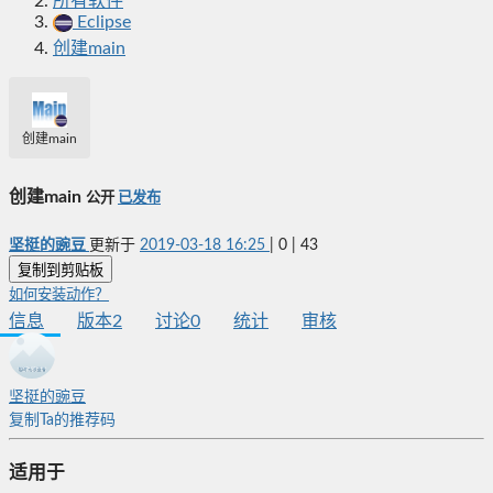
所有软件
Eclipse
创建main
创建main
创建main
公开
已发布
坚挺的豌豆
更新于
2019-03-18 16:25
|
0
|
43
复制到剪贴板
如何安装动作？
信息
版本
2
讨论
0
统计
审核
坚挺的豌豆
复制Ta的推荐码
适用于