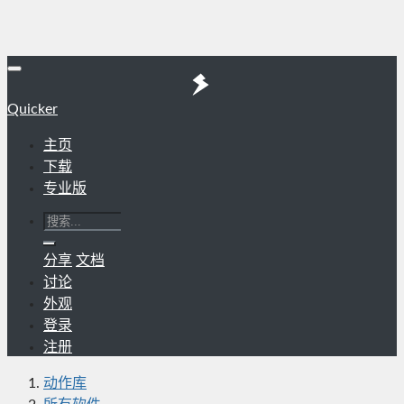
Quicker
主页
下载
专业版
分享
文档
讨论
外观
登录
注册
动作库