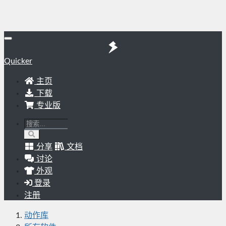
Quicker
主页
下载
专业版
分享
文档
讨论
外观
登录
注册
动作库