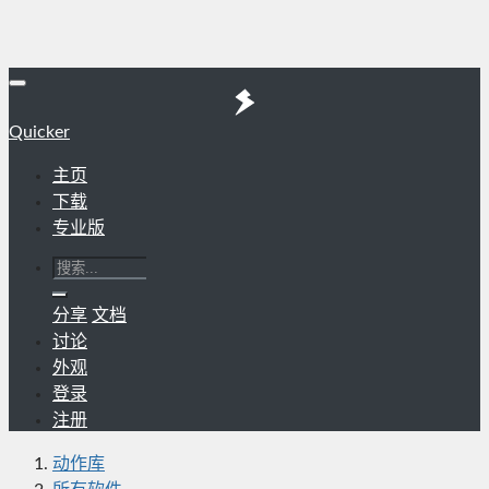
Quicker
主页
下载
专业版
分享
文档
讨论
外观
登录
注册
动作库