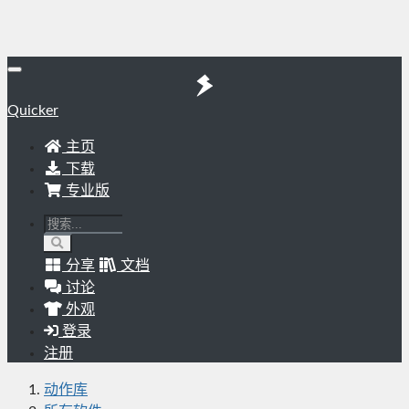
Quicker
主页
下载
专业版
分享
文档
讨论
外观
登录
注册
动作库