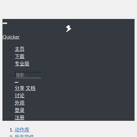
Quicker
主页
下载
专业版
分享
文档
讨论
外观
登录
注册
动作库