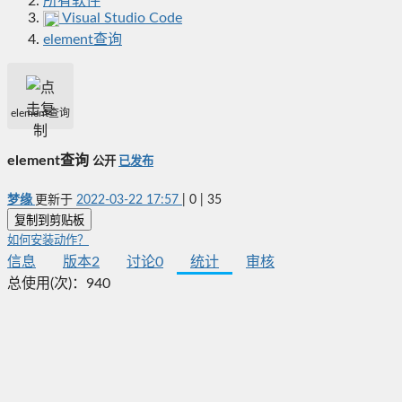
所有软件
Visual Studio Code
element查询
element查询
element查询
公开
已发布
梦缘
更新于
2022-03-22 17:57
|
0
|
35
复制到剪贴板
如何安装动作？
信息
版本
2
讨论
0
统计
审核
总使用(次)：
940