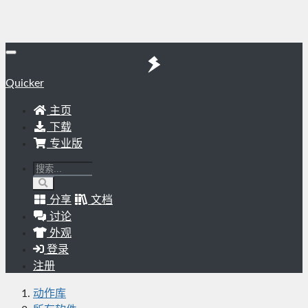
Quicker
主页
下载
专业版
分享
文档
讨论
外观
登录
注册
动作库