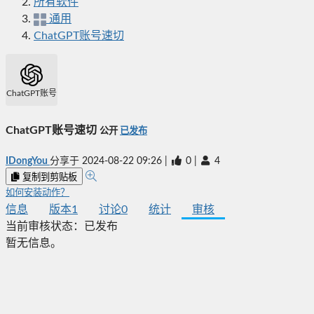
所有软件
通用
ChatGPT账号速切
ChatGPT账号速切
ChatGPT账号速切
公开
已发布
IDongYou
分享于
2024-08-22 09:26
|
0
|
4
复制到剪贴板
如何安装动作？
信息
版本
1
讨论
0
统计
审核
当前审核状态：
已发布
暂无信息。